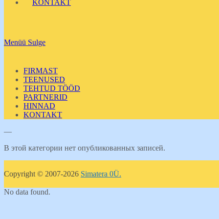
KONTAKT
Menüü
Sulge
FIRMAST
TEENUSED
TEHTUD TÖÖD
PARTNERID
HINNAD
KONTAKT
—
В этой категории нет опубликованных записей.
Copyright © 2007-2026
Simatera 0Ü.
No data found.