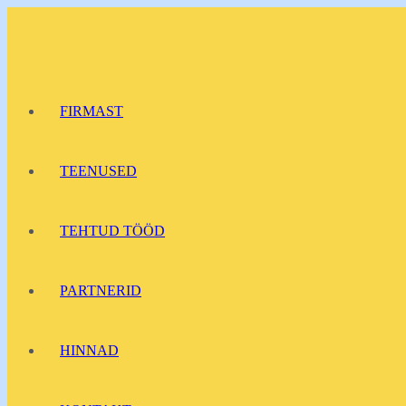
Перейти
к
содержимому
FIRMAST
TEENUSED
TEHTUD TÖÖD
PARTNERID
HINNAD