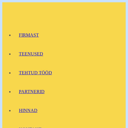
Перейти
к
содержимому
FIRMAST
TEENUSED
TEHTUD TÖÖD
PARTNERID
HINNAD